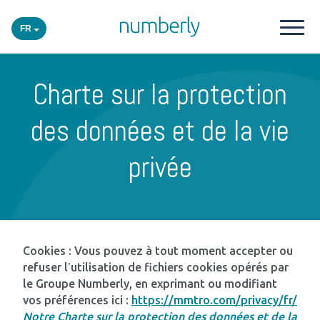
FR
Nos produits
Charte sur la protection
Plateforme
des données et de la vie
privée
Academy
Secteurs
Cookies : Vous pouvez à tout moment accepter ou
Événements
refuser l’utilisation de fichiers cookies opérés par
le Groupe Numberly, en exprimant ou modifiant
vos préférences ici :
https://mmtro.com/privacy/fr/
Insights
Notre Charte sur la protection des données et de la