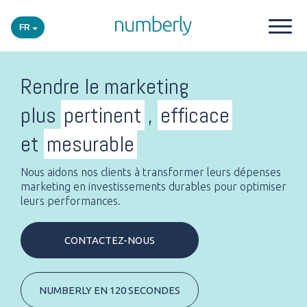
FR
Nos produits
Rendre le marketing
plus
pertinent
,
efficace
Plateforme
et
mesurable
Academy
Nous aidons nos clients à transformer leurs dépenses
marketing en investissements durables pour optimiser
leurs performances.
Secteurs
CONTACTEZ-NOUS
Événements
Insights
NUMBERLY EN 120 SECONDES