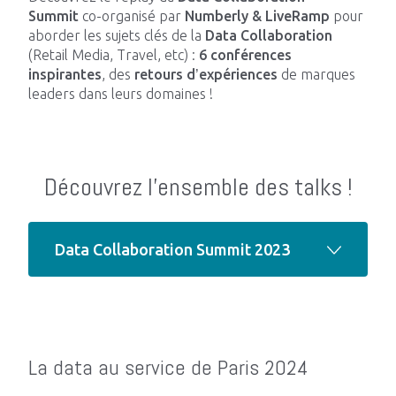
Summit
co-organisé par
Numberly & LiveRamp
pour
Impacts
aborder les sujets clés de la
Data Collaboration
(Retail Media, Travel, etc) :
6 conférences
inspirantes
, des
retours d’expériences
de marques
leaders dans leurs domaines !
Blog Tech
Découvrez l'ensemble des talks !
Nous rejoindre
Contactez-nous
Data Collaboration Summit 2023
La data au service de Paris 2024
avec Paris 2024 & Numberly
Retail Media : des insights à l’activation,
La data au service de Paris 2024
comment la Data Collaboration change
la donne