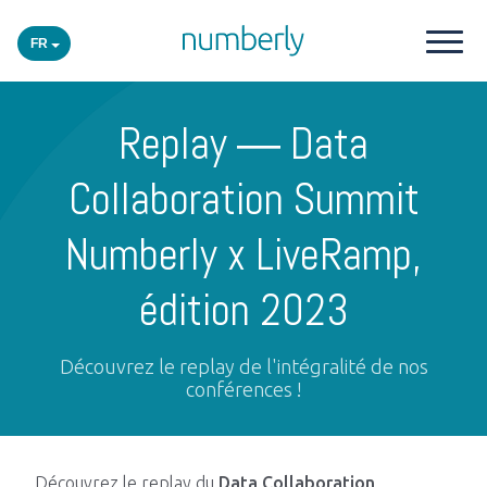
FR
Nos produits
Replay — Data
Plateforme
Collaboration Summit
Numberly x LiveRamp,
Academy
édition 2023
Secteurs
Découvrez le replay de l'intégralité de nos
conférences !
Événements
Insights
Découvrez le replay du
Data Collaboration