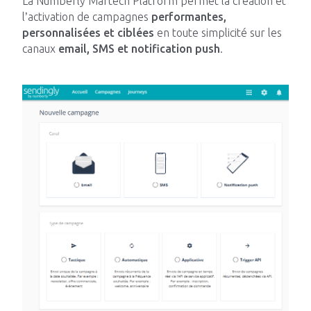
La Numberly Martech Platform permet la création et
l’activation de campagnes
performantes,
Impacts
personnalisées et ciblées
en toute simplicité sur les
canaux
email, SMS et notification push
.
Blog Tech
Nous rejoindre
Contactez-nous