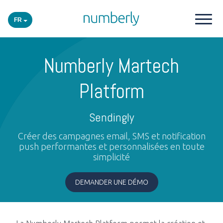
FR
Nos produits
Numberly Martech
Plateforme
Platform
Sendingly
Academy
Créer des campagnes email, SMS et notification
push performantes et personnalisées en toute
Secteurs
simplicité
Événements
DEMANDER UNE DÉMO
Insights